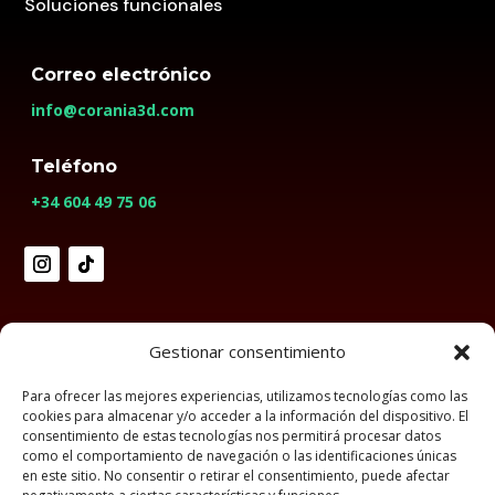
Soluciones funcionales
Correo electrónico
info@corania3d.com
Teléfono
+34 604 49 75 06
Gestionar consentimiento
Aviso legal
Política de privacidad
Para ofrecer las mejores experiencias, utilizamos tecnologías como las
Política de cookies
Accesibilidad
cookies para almacenar y/o acceder a la información del dispositivo. El
consentimiento de estas tecnologías nos permitirá procesar datos
como el comportamiento de navegación o las identificaciones únicas
en este sitio. No consentir o retirar el consentimiento, puede afectar