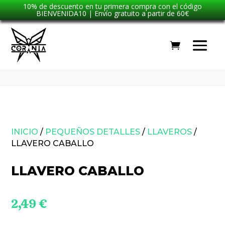
10% de descuento en tu primera compra con el código
BIENVENIDA10 | Envío gratuito a partir de 60€
INICIO
/
PEQUEÑOS DETALLES
/
LLAVEROS
/
LLAVERO CABALLO
LLAVERO CABALLO
2,49
€